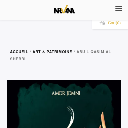
Cart
(0)
ACCUEIL
/
ART & PATRIMOINE
/ ABÛ-L QÂSIM AL-
SHEBBI