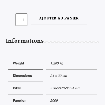
QUANTITÉ
AJOUTER AU PANIER
DE
ABÛ-
L
QÂSIM
Informations
AL-
SHEBBI
Weight
1.203 kg
Dimensions
24 × 32 cm
ISBN
978-9973-855-17-6
Parution
2009