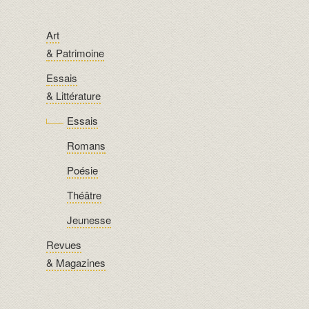
Art
& Patrimoine
Essais
& Littérature
Essais
Romans
Poésie
Théâtre
Jeunesse
Revues
& Magazines