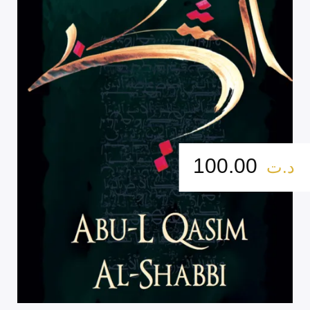
100.00
د.ت