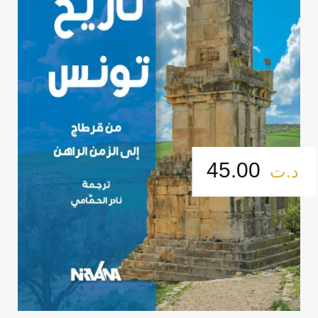
45.00
د.ت