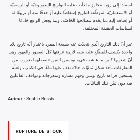
‬لسياسات‭ ‬الحقيقة‭ ‬المختلفة‭. ‬
‬فيه‭ ‬دون‭ ‬تبيّن‭ ‬تلك‭ ‬الثنائيّات‭. ‬
Auteur :
Sophie Bessis
RUPTURE DE STOCK