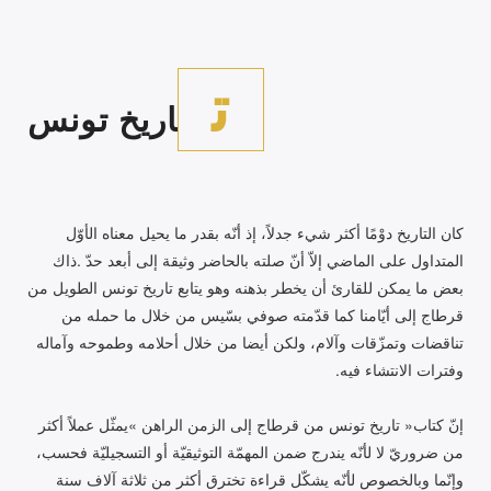
ت
اريخ تونس
‬وفترات‭ ‬الانتشاء‭ ‬فيه‭. ‬