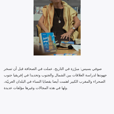
صوفي بسيس: مبرّزة في التاريخ، عملت في الصحافة قبل أن تسخر
جهودها لدراسة العلاقات بين الشمال والجنوب وتحديدا في إفريقيا جنوب
الصحراء والمغرب الكبير اهتمت أيضا بقضايا النساء في البلدان العربيّة،
ولها في هذه المجالات وغيرها مؤلفات عديدة.