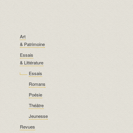
Art
& Patrimoine
Essais
& Littérature
Essais
Romans
Poésie
Théâtre
Jeunesse
Revues