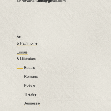
39 nirvana.tunis@gmail.com
Art
& Patrimoine
Essais
& Littérature
Essais
Romans
Poésie
Théâtre
Jeunesse