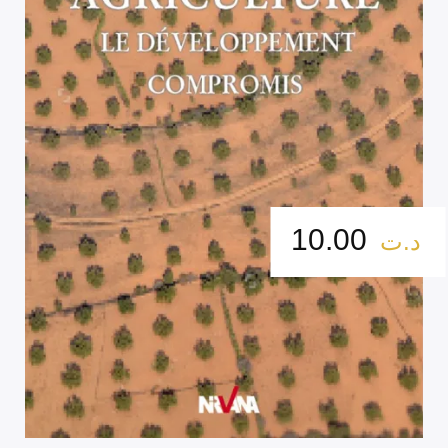
10.00
د.ت